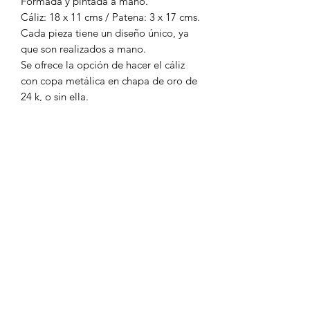
Formada y pintada a mano.
Cáliz: 18 x 11 cms / Patena: 3 x 17 cms.
Cada pieza tiene un diseño único, ya
que son realizados a mano.
Se ofrece la opción de hacer el cáliz
con copa metálica en chapa de oro de
24 k, o sin ella.
* IMPORTANTE: Por el momento solo
los realizamos bajo pedido. Y el
tiempo de elaboración es de máximo
40 días después de la fecha de
compra.
* Para envío internacional por favor
escríbenos un correo.
*Con tu compra contribuyes al
comercio justo para con los artesanos.
¡Gracias!