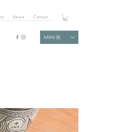
ts
About
Contact
MXN ($)