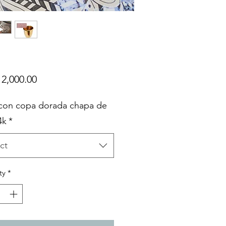
Price
2,000.00
 con copa dorada chapa de
4k
*
ct
ty
*